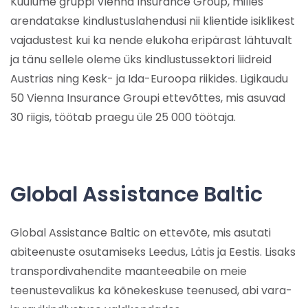
Kuulume gruppi Vienna Insurance Group, milles
arendatakse kindlustuslahendusi nii klientide isiklikest
vajadustest kui ka nende elukoha eripärast lähtuvalt
ja tänu sellele oleme üks kindlustussektori liidreid
Austrias ning Kesk- ja Ida-Euroopa riikides. Ligikaudu
50 Vienna Insurance Groupi ettevõttes, mis asuvad
30 riigis, töötab praegu üle 25 000 töötaja.
Global Assistance Baltic
Global Assistance Baltic on ettevõte, mis asutati
abiteenuste osutamiseks Leedus, Lätis ja Eestis. Lisaks
transpordivahendite maanteeabile on meie
teenustevalikus ka kõnekeskuse teenused, abi vara-