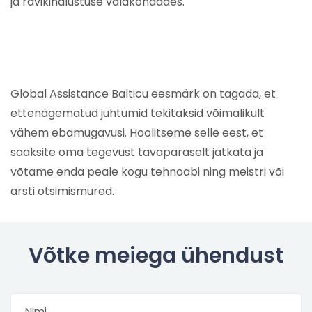
ja ravikindlustuse valdkondades.
Global Assistance Balticu eesmärk on tagada, et
ettenägematud juhtumid tekitaksid võimalikult
vähem ebamugavusi. Hoolitseme selle eest, et
saaksite oma tegevust tavapäraselt jätkata ja
võtame enda peale kogu tehnoabi ning meistri või
arsti otsimismured.
Võtke meiega ühendust