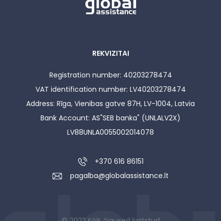
REKVIZITAI
Registration number: 40203278474
VAT identification number: LV40203278474
Address: Rīga, Vienibas gatve 87H, LV-1004, Latvia
Bank Account: AS"SEB banka" (UNLALV2X)
LV88UNLA0055002014078
+370 616 86151
pagalba@globalassistance.lt
© 2022 Kõik õigused kaitstud