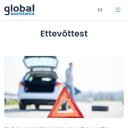
Ettevõttest
Abi maanteel
Autovedu
Sõiduki rent
Abi kodus
Reisikindlustus
Kõnekeskus